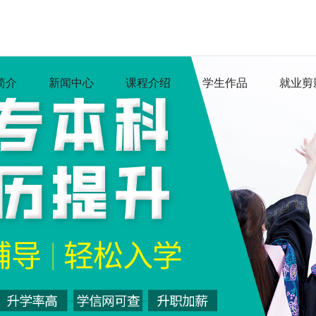
简介
新闻中心
课程介绍
学生作品
就业剪