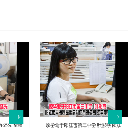
许还先 全峰
原毕业于阳江市第三中学 叶彩燕 阳江