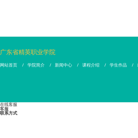
广东省精英职业学院
网站首页
/
学院简介
/
新闻中心
/
课程介绍
/
学生作品
/
在线客服
客服
联系方式