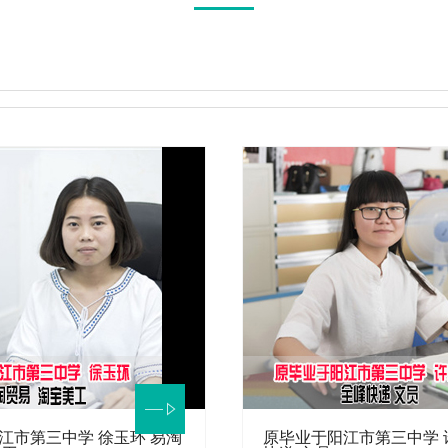
江市第三中学 徐玉环 易淘
原毕业于阳江市第三中学 