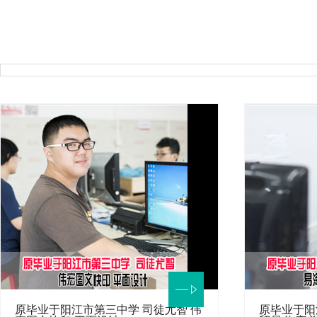
原毕业于阳江市第三中学 司徒尤智 伟
原毕业于阳