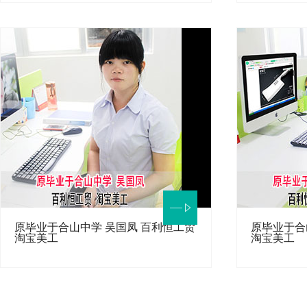
原毕业于合山中学 吴国凤 百利恒工贸
原毕业于合
淘宝美工
淘宝美工