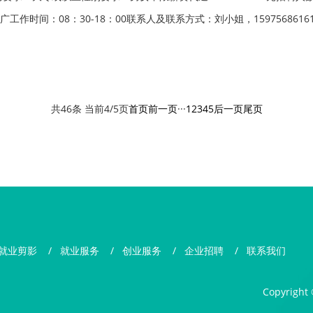
作时间：08：30-18：00联系人及联系方式：刘小姐，15975686161.
共46条 当前4/5页
首页
前一页
···
1
2
3
4
5
后一页
尾页
就业剪影
/
就业服务
/
创业服务
/
企业招聘
/
联系我们
Copyright 