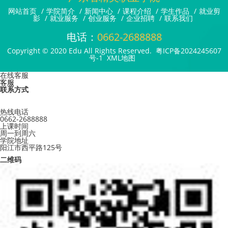
网站首页
/
学院简介
/
新闻中心
/
课程介绍
/
学生作品
/
就业剪
影
/
就业服务
/
创业服务
/
企业招聘
/
联系我们
电话：
0662-2688888
Copyright © 2020 Edu All Rights Reserved.
粤ICP备2024245607
号-1
XML地图
在线客服
客服
联系方式
热线电话
0662-2688888
上课时间
周一到周六
学院地址
阳江市西平路125号
二维码