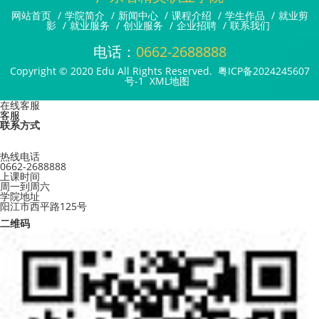
网站首页
/
学院简介
/
新闻中心
/
课程介绍
/
学生作品
/
就业剪
影
/
就业服务
/
创业服务
/
企业招聘
/
联系我们
电话：
0662-2688888
Copyright © 2020 Edu All Rights Reserved.
粤ICP备2024245607
号-1
XML地图
在线客服
客服
联系方式
热线电话
0662-2688888
上课时间
周一到周六
学院地址
阳江市西平路125号
二维码